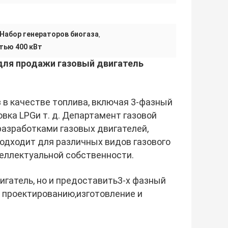
Набор генераторов биогаза
,
тью 400 кВт
для продажи газовый двигатель
з в качестве топлива, включая 3-фазный
овка LPG
и т. д. Департамент газовой
разработками газовых двигателей,
одходит для различных видов газового
еллектуальной собственности.
гатель, но и предоставить
3-х фазный
 проектированию,изготовление и