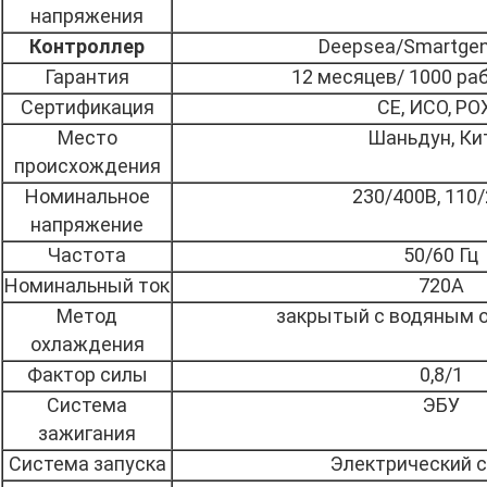
напряжения
Контроллер
Deepsea/Smartge
Гарантия
12 месяцев/ 1000 ра
Сертификация
СЕ, ИСО, РО
Место
Шаньдун, Ки
происхождения
Номинальное
230/400В, 110
напряжение
Частота
50/60 Гц
Номинальный ток
720А
Метод
закрытый с водяным 
охлаждения
Фактор силы
0,8/1
Система
ЭБУ
зажигания
Система запуска
Электрический 