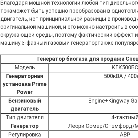
Благодаря мощной технологии любой тип дизельног
тока
может быть успешно преобразован в однотопл
двигатель, нет принципиальной разницы в производ
оригинальной машиной, и его можно настроить в со
окружающей среды, поэтому фактический эффект 
машину.
3-фазный газовый генератор
также популяр
Генератор биогаза для продажи Спе
Модель
КГК500Б
Генераторная
500кВА / 400
установка Prime
Power
Бензиновый
Engine+Kingway Ga
двигатель
Тип двигателя
4-тактны
Генератор
Леори Сомер/Стэмфорд/М
Регулировка
АВР