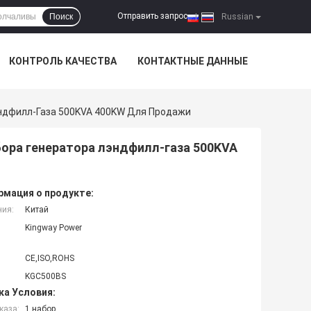
Отправить запрос
Поиск
|
Russian
КОНТРОЛЬ КАЧЕСТВА
КОНТАКТНЫЕ ДАННЫЕ
эндфилл-Газа 500KVA 400KW Для Продажи
бора генератора лэндфилл-газа 500KVA
мация о продукте:
ния:
Китай
Kingway Power
CE,ISO,ROHS
KGC500BS
ка Условия:
каза:
1 набор