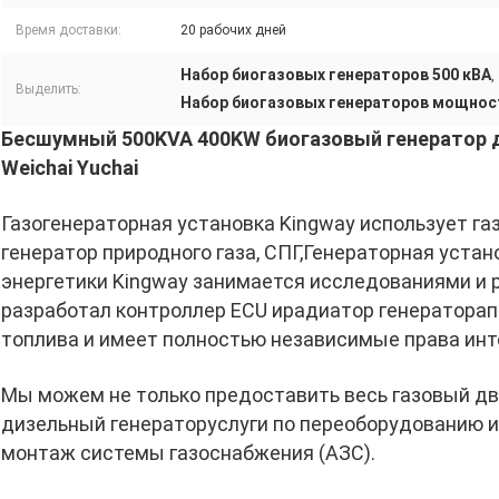
Время доставки:
20 рабочих дней
Набор биогазовых генераторов 500 кВА
,
Выделить:
Набор биогазовых генераторов мощнос
Бесшумный 500KVA 400KW биогазовый генератор 
Weichai Yuchai
Газогенераторная установка Kingway использует га
генератор природного газа, СПГ,
Генераторная устан
энергетики Kingway занимается исследованиями и 
разработал контроллер ECU и
радиатор генератора
п
топлива и имеет полностью независимые права инт
Мы можем не только предоставить весь газовый дви
дизельный генератор
услуги по переоборудованию и
монтаж системы газоснабжения (АЗС).