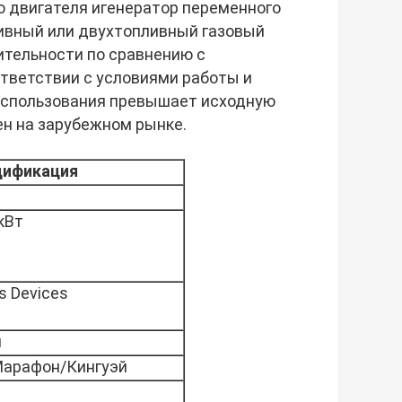
о двигателя и
генератор переменного
ивный или двухтопливный газовый
ительности по сравнению с
ответствии с условиями работы и
использования превышает исходную
ен на зарубежном рынке.
цификация
С
кВт
s Devices
й
арафон/Кингуэй