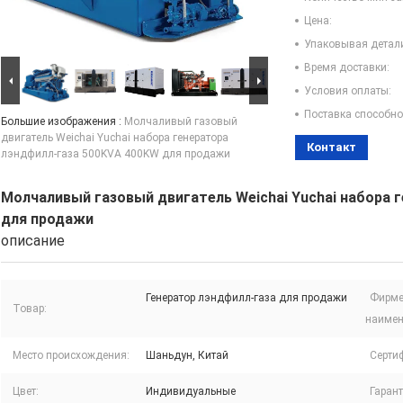
Цена:
Упаковывая детал
Время доставки:
Условия оплаты:
Поставка способно
Большие изображения :
Молчаливый газовый
двигатель Weichai Yuchai набора генератора
Контакт
лэндфилл-газа 500KVA 400KW для продажи
Молчаливый газовый двигатель Weichai Yuchai набора 
для продажи
описание
Генератор лэндфилл-газа для продажи
Фирме
Товар:
наимен
Место происхождения:
Шаньдун, Китай
Серти
Цвет:
Индивидуальные
Гарант