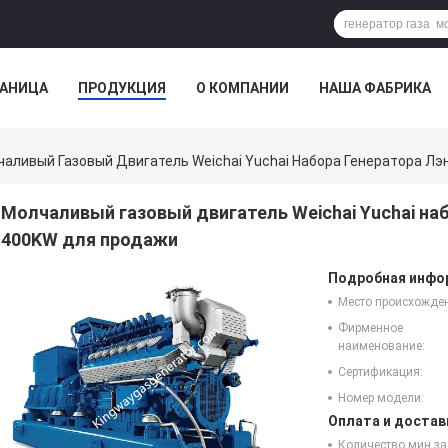
РАНИЦА
ПРОДУКЦИЯ
О КОМПАНИИ
НАША ФАБРИКА
ВСЕ СЛУЧАИ
аливый Газовый Двигатель Weichai Yuchai Набора Генератора Л
Молчаливый газовый двигатель Weichai Yuchai на
400KW для продажи
Подробная инфор
Место происхожде
Фирменное
наименование:
Сертификация:
Номер модели:
Оплата и достав
Количество мин за