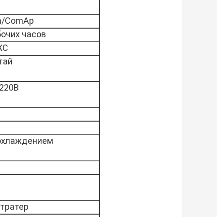
n/ComAp
бочих часов
ХС
тай
/220В
охлаждением
стратер