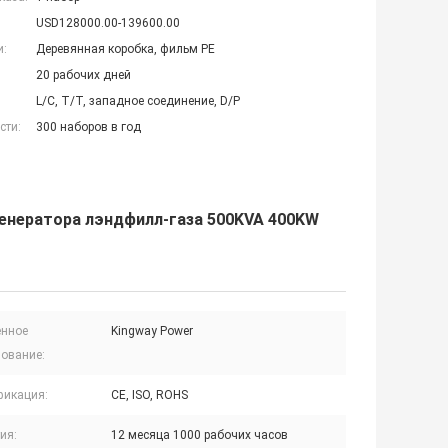
USD128000.00-139600.00
и:
Деревянная коробка, фильм PE
20 рабочих дней
L/C, T/T, западное соединение, D/P
сти:
300 наборов в год
генератора лэндфилл-газа 500KVA 400KW
нное
Kingway Power
ование:
фикация:
CE, ISO, ROHS
ия:
12 месяца 1000 рабочих часов