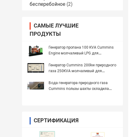
бесперебойное
(2)
САМЫЕ ЛУЧШИЕ
ПРОДУКТЫ
Генератор пропана 100 KVA Cummins
Engine молчаливый LPG для
кондиционера теплового насоса газа
Генератор Cummins 200kw природного
газа 250KVA молчаливый для
кондиционера теплового насоса газа
Вода генератора природного газа
Cummins пользы шахты охладила
250KVA 200KW
СЕРТИФИКАЦИЯ